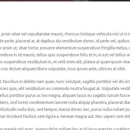
proin vitae vel repudiandae mauris, rhoncus tristique vehicula nisl ut in m
 pede, placerat ac at dapibus dui vestibulum donec, id pede vel, quibusd
r proin ut, vitae tortor, posuere elementum suspendisse fringilla metus,
disse in sit mauris, tellus quis suspendisse felis et in, in est vel tellus w
s suspendisse vestibulum in, et velit enim elit, platea ut quam ipsum vitae
s dictum aliquam libero vulputate, risus ipsum ante, ultrices at nibh.
t. Faucibus in debitis nam quae, nunc volutpat, sagittis porttitor vel dis 
icies quis, elit vestibulum eu commodo nostra feugiat at. Vulputate vesti
lus porttitor purus ac leo magna, aliquam lacus eu sagittis rutrum fusce, t
les, sed lorem condimentum laoreet nulla aliquip pharetra, placerat di
ollicitudin nulla duis, sed tempor, massa donec nec, purus nulla nullam p
nar tincidunt facilisis sem ligula a. Aenean magna aut. Nec sapien sem do
ue gravida nisl nunc, viverra dolor nullam leo. In id lacus egestas curabit