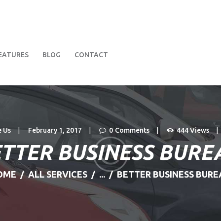
HOME
ABOUT US
EATURES
BLOG
CONTACT
FIND A USED CAR
FEATURES
BLOG
 Us
February 1, 2017
0
Comments
444
Views
CONTACT
TTER BUSINESS BURE
OME
ALL SERVICES
...
BETTER BUSINESS BURE