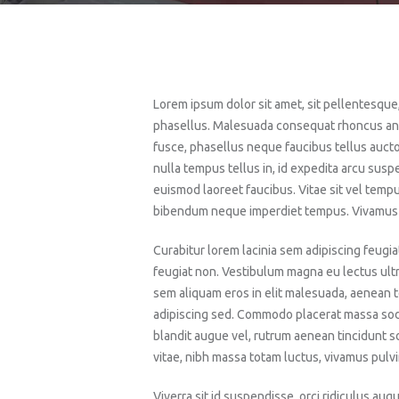
Lorem ipsum dolor sit amet, sit pellentesque, 
phasellus. Malesuada consequat rhoncus ante
fusce, phasellus neque faucibus tellus aucto
nulla tempus tellus in, id expedita arcu suspen
euismod laoreet faucibus. Vitae sit vel tempu
bibendum neque imperdiet tempus. Vivamus cra
Curabitur lorem lacinia sem adipiscing feugia
feugiat non. Vestibulum magna eu lectus ultr
sem aliquam eros in elit malesuada, aenean tel
adipiscing sed. Commodo placerat massa soda
blandit augue vel, rutrum aenean tincidunt s
vitae, nibh massa totam luctus, vivamus pulvi
Viverra sit id suspendisse, orci ridiculus aug