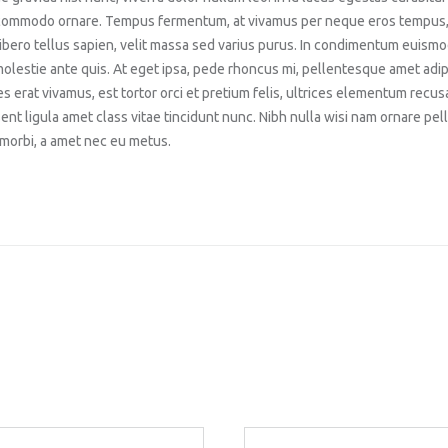
 commodo ornare. Tempus fermentum, at vivamus per neque eros tempus, t
ibero tellus sapien, velit massa sed varius purus. In condimentum euismod,
olestie ante quis. At eget ipsa, pede rhoncus mi, pellentesque amet adip
 erat vivamus, est tortor orci et pretium felis, ultrices elementum recus
esent ligula amet class vitae tincidunt nunc. Nibh nulla wisi nam ornare pe
 morbi, a amet nec eu metus.