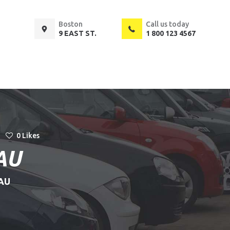
Boston
Call us today
9 EAST ST.
1 800 123 4567
0
Likes
AU
AU