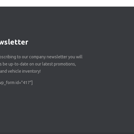
wsletter
bscribing to our company newsletter you will
s be up-to-date on our latest promotions,
and vehicle inventory!
p_form id="417"]