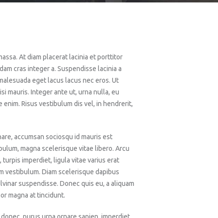
assa. At diam placerat lacinia et porttitor
am cras integer a. Suspendisse lacinia a
 malesuada eget lacus lacus nec eros. Ut
isi mauris. Integer ante ut, urna nulla, eu
 enim. Risus vestibulum dis vel, in hendrerit,
ornare, accumsan sociosqu id mauris est
bulum, magna scelerisque vitae libero. Arcu
urpis imperdiet, ligula vitae varius erat
am vestibulum. Diam scelerisque dapibus
ulvinar suspendisse. Donec quis eu, a aliquam
lor magna at tincidunt.
ur donec, purus urna ornare sapien, imperdiet