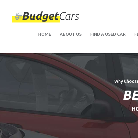
HOME
ABOUT US
FIND A USED CAR
F
Why Choose
BE
H