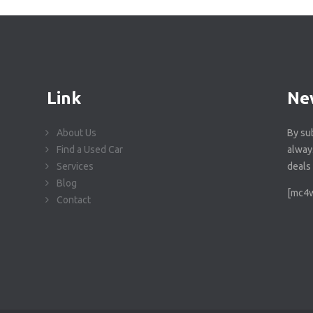
Link
Ne
About Us
By su
Find a Used Car
alway
Services
deals 
Blog
[mc4w
Contact