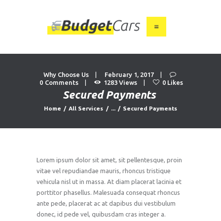
HOME
ABOUT US
Why Choose Us
February 1, 2017
0
Comments
1283
Views
0
Likes
FIND A USED CAR
Secured Payments
FEATURES
Home
All Services
...
Secured Payments
BLOG
CONTACT
Lorem ipsum dolor sit amet, sit pellentesque, proin
vitae vel repudiandae mauris, rhoncus tristique
vehicula nisl ut in massa. At diam placerat lacinia et
porttitor phasellus. Malesuada consequat rhoncus
ante pede, placerat ac at dapibus dui vestibulum
donec, id pede vel, quibusdam cras integer a.