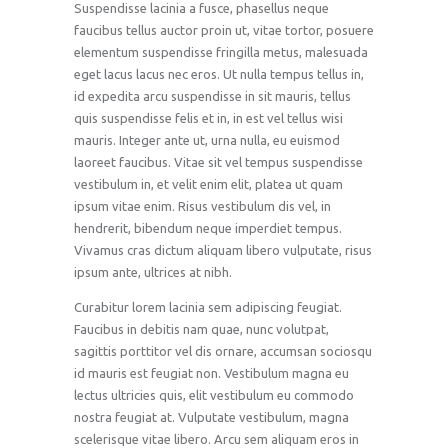
Suspendisse lacinia a fusce, phasellus neque
faucibus tellus auctor proin ut, vitae tortor, posuere
elementum suspendisse fringilla metus, malesuada
eget lacus lacus nec eros. Ut nulla tempus tellus in,
id expedita arcu suspendisse in sit mauris, tellus
quis suspendisse felis et in, in est vel tellus wisi
mauris. Integer ante ut, urna nulla, eu euismod
laoreet faucibus. Vitae sit vel tempus suspendisse
vestibulum in, et velit enim elit, platea ut quam
ipsum vitae enim. Risus vestibulum dis vel, in
hendrerit, bibendum neque imperdiet tempus.
Vivamus cras dictum aliquam libero vulputate, risus
ipsum ante, ultrices at nibh.
Curabitur lorem lacinia sem adipiscing feugiat.
Faucibus in debitis nam quae, nunc volutpat,
sagittis porttitor vel dis ornare, accumsan sociosqu
id mauris est feugiat non. Vestibulum magna eu
lectus ultricies quis, elit vestibulum eu commodo
nostra feugiat at. Vulputate vestibulum, magna
scelerisque vitae libero. Arcu sem aliquam eros in