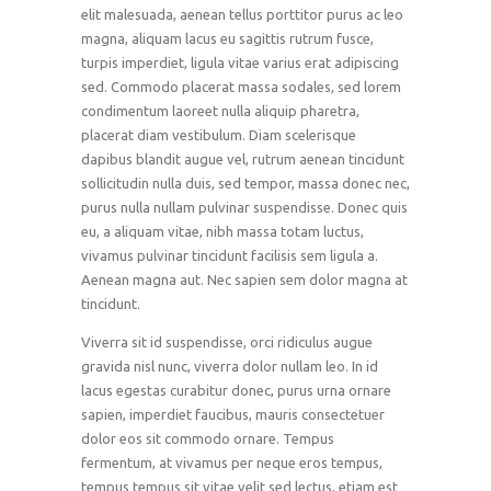
elit malesuada, aenean tellus porttitor purus ac leo
magna, aliquam lacus eu sagittis rutrum fusce,
turpis imperdiet, ligula vitae varius erat adipiscing
sed. Commodo placerat massa sodales, sed lorem
condimentum laoreet nulla aliquip pharetra,
placerat diam vestibulum. Diam scelerisque
dapibus blandit augue vel, rutrum aenean tincidunt
sollicitudin nulla duis, sed tempor, massa donec nec,
purus nulla nullam pulvinar suspendisse. Donec quis
eu, a aliquam vitae, nibh massa totam luctus,
vivamus pulvinar tincidunt facilisis sem ligula a.
Aenean magna aut. Nec sapien sem dolor magna at
tincidunt.
Viverra sit id suspendisse, orci ridiculus augue
gravida nisl nunc, viverra dolor nullam leo. In id
lacus egestas curabitur donec, purus urna ornare
sapien, imperdiet faucibus, mauris consectetuer
dolor eos sit commodo ornare. Tempus
fermentum, at vivamus per neque eros tempus,
tempus tempus sit vitae velit sed lectus, etiam est